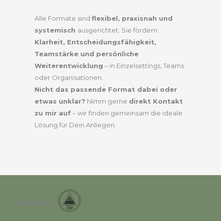
oder Kleingruppen geeignet und
können individuell auf die Ziele und
Alle Formate sind
flexibel, praxisnah und
Themen abgestimmt werden –
systemisch
ausgerichtet. Sie fördern
z. B. Teambuilding,
Klarheit, Entscheidungsfähigkeit,
Visionsentwicklung oder
persönliche Neuorientierung.
Teamstärke und persönliche
Weiterentwicklung
– in Einzelsettings, Teams
oder Organisationen.
Nicht das passende Format dabei oder
etwas unklar?
Nimm gerne
direkt Kontakt
zu mir auf
– wir finden gemeinsam die ideale
Lösung für Dein Anliegen.
Mitglied im