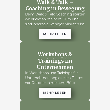
innere Ressourcen zu aktivieren.
Walk & Talk –
Die Dauer und Häufigkeit der
Coaching in Bewegung
Sitzungen passen wir flexibel an
Beim Walk & Talk Coaching starten
Deine Bedürfnisse an.
wir direkt an meinem Büro und
sind innerhalb weniger Minuten im
Grünen, sodass wir flexibel auf
Wetter und Umgebung reagieren
MEHR LESEN
können. Die Kombination aus
Bewegung und Coaching
unterstützt Klarheit, kreative
Lösungen und neue Perspektiven,
Workshops &
während wir Deine Themen direkt
Trainings im
in der Natur reflektieren.
Unternehmen
In Workshops und Trainings für
Unternehmen begleite ich Teams
vor Ort oder in meinem Büro.
Gemeinsam entwickeln wir
praxisnahe Strategien, stärken
MEHR LESEN
Zusammenarbeit,
Führungskompetenz und Team-
Resilienz und sorgen dafür, dass